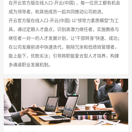
在开云官方版在线入口-开云(中国) ，每一位员工都有机会
成为领导者，和其他成员一起共同推动公司前进。
开云官方版在线入口-开云(中国) 以“领导力素质模型”为工
具，通过定期人才盘点，识别高潜力继任者，实施教练与
继任者一对一的人才发展计划，让“干部转身”快速、成功；
在公司发展前进中快速迭代，剔除冗余和低绩效管理者，
能上能下，优胜劣汰；引导跨职能复合型人才培养，构建
多通道职业发展机制。